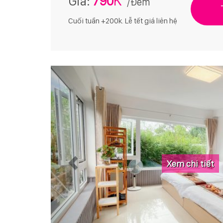
Giá:
790
/Đêm
Cuối tuần +200k. Lễ tết giá liên hệ
Xem chi tiết