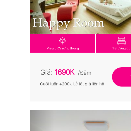
Happy Room
View giữa rừng thông
1 Giường đô
K
Giá:
1690
/Đêm
Cuối tuần +200k. Lễ tết giá liên hệ