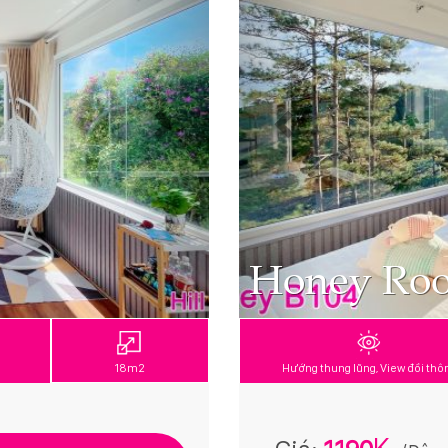
Honey Ro
18m2
Hướng thung lũng, View đồi thô
K