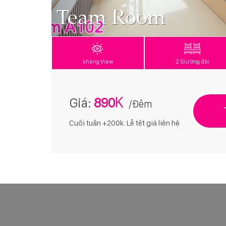
Team Room
không View
2 Giường đôi
K
Giá:
890
/Đêm
Cuối tuần +200k. Lễ tết giá liên hệ