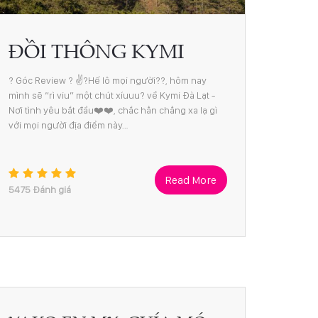
ĐỒI THÔNG KYMI
? Góc Review ? ✌?Hế lô mọi người??, hôm nay
mình sẽ “rì viu” một chút xíuuu? về Kymi Đà Lạt -
Nơi tình yêu bắt đầu❤️❤️, chắc hẳn chẳng xa lạ gì
với mọi người địa điểm này…
Read More
5475
Đánh giá