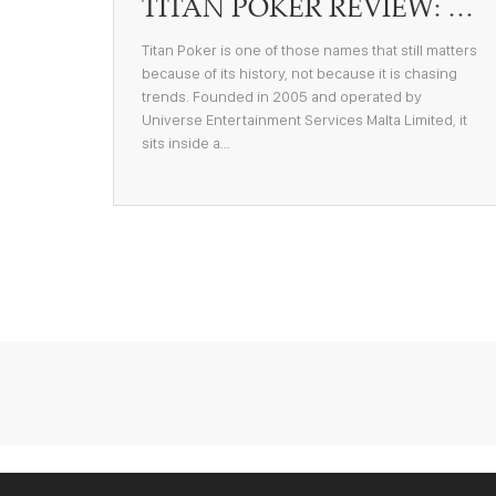
TITAN POKER REVIEW: PLAYER REPUTATION, PROS AND CONS, AND WHAT BEGINNERS SHOULD KNOW
Titan Poker is one of those names that still matters
because of its history, not because it is chasing
trends. Founded in 2005 and operated by
Universe Entertainment Services Malta Limited, it
sits inside a…