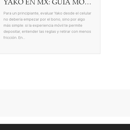
YAKO EN MX: GUÍA MÓVIL PARA EVALUAR PAGOS, USO Y VALOR REAL
Para un principiante, evaluar Yako desde el celular
no debería empezar por el bono, sino por algo
más simple: si la experiencia móvil te permite
depositar, entender las reglas y retirar con menos
fricción. En…