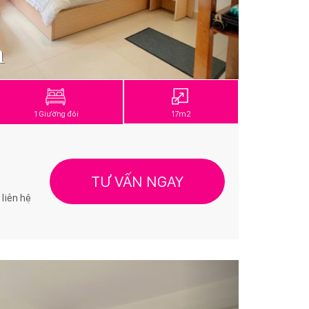
m
1 Giường đôi
17m2
TƯ VẤN NGAY
 liên hệ