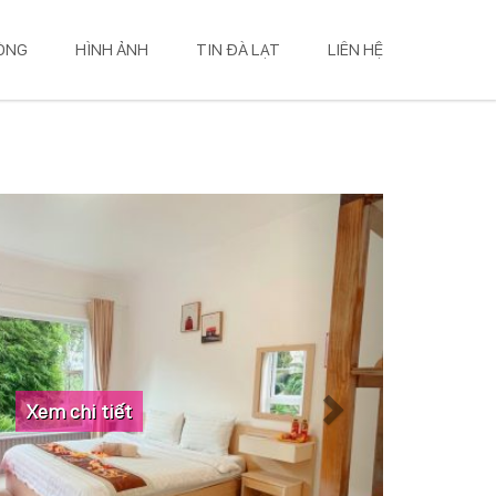
HÒNG
HÌNH ẢNH
TIN ĐÀ LẠT
LIÊN HỆ
Xem chi tiết