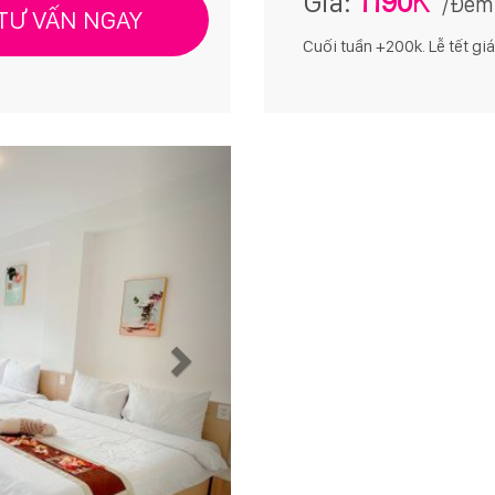
Giá:
1190
/Đêm
TƯ VẤN NGAY
Cuối tuần +200k. Lễ tết giá