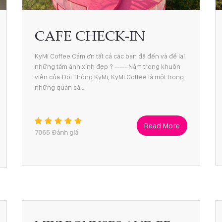
CAFE CHECK-IN
KyMi Coffee Cám ơn tất cả các bạn đã đến và để lai
những tấm ảnh xinh đẹp ? ----- Nằm trong khuôn
viên của Đồi Thông KyMi, KyMi Coffee là một trong
những quán cà…
Read More
7065
Đánh giá