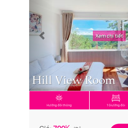
Xem chi tiết
Hill View Room
Hướng đồi thông
1 Giường đôi
K