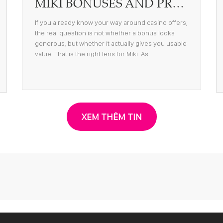
MIKI BONUSES AND PROMOTIONS: A PRACTICAL BREAKDOWN FOR EXPERIENCED PLAYERS
If you already know your way around casino offers,
the real question is not whether a bonus looks
generous, but whether it actually gives you usable
value. That is the right lens for Miki. As…
XEM THÊM TIN