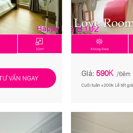
Love Roo
i
32m²
Không View
K
Giá:
590
/Đêm
TƯ VẤN NGAY
Cuối tuần +200k. Lễ tết giá