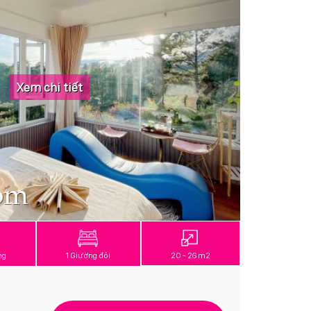
Xem chi tiết
om
ng
1 Giường đôi
20 - 26 m2