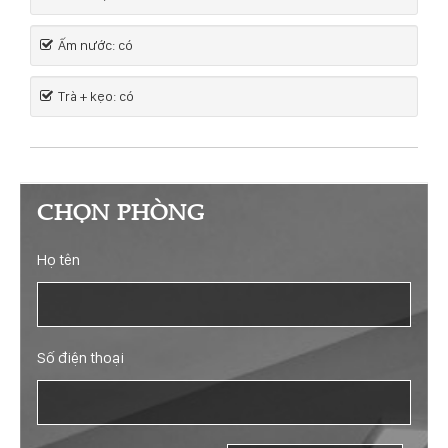
Ấm nước: có
Trà + kẹo: có
CHỌN PHÒNG
Họ tên
Số điện thoại