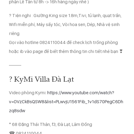
phận Lễ Tân từ 8h -> 16h hàng ngày nhé )
? Tiện nghi : Giường King size 1.8m,Tivi, tủ lạnh, quạt trần,
Wifi miễn phí, Máy sấy tóc, Vòi hoa sen, Dép, Nhà vệ sinh
riêng.
Gọi vào hotline 0824110044 để check lịch trống phòng
hoặc ib vào page để biết thêm thông tin chi tiết nhé bạn
❣
——–
?
KyMi Villa Đà Lạt
Video phòng Kymi:
https://www.youtube.com/watch?
v=OVzCkBsQSW8&list=PLwvjU1561Fib_1v1dS70PegC6Dh
zq8sdw
* 68 Đặng Thái Thân, f3, Đà Lạt, Lâm Đồng
☎
0824110044