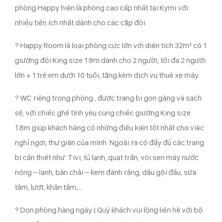
phòng Happy hiện là phòng cao cấp nhất tại Kymi với
nhiều tiền ích nhất dành cho các cặp đôi.
? Happy Room là loại phòng cực lớn với diện tích 32m² có 1
giường đôi King size 1.8m dành cho 2 người, tối đa 2 người
lớn + 1 trẻ em dưới 10 tuổi, tặng kèm dịch vụ thuê xe máy.
? WC riêng trong phòng , được trang bị gọn gàng và sạch
sẽ, với chiếc ghế tình yêu cùng chiếc giường King size
1.8m giúp khách hàng có những điều kiện tốt nhất cho việc
nghỉ ngơi, thư giãn của mình. Ngoài ra có đầy đủ các trang
bị cần thiết như: Tivi, tủ lạnh, quạt trần, vòi sen máy nước
nóng – lạnh, bàn chải – kem đánh răng, dầu gội đầu, sữa
tắm, lượt, khăn tắm,…
? Dọn phòng hàng ngày ( Quý khách vui lòng liên hệ với bộ