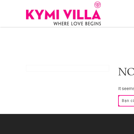
NO
It seems