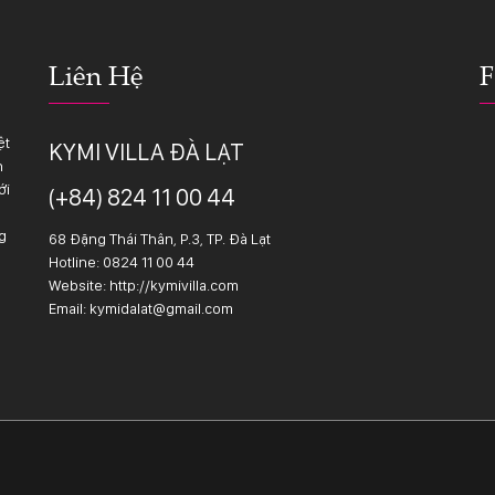
Liên Hệ
F
ệt
KYMI VILLA ĐÀ LẠT
n
ới
(+84) 824 11 00 44
g
68 Đặng Thái Thân, P.3, TP. Đà Lạt
Hotline:
0824 11 00 44
Website: http://kymivilla.com
Email: kymidalat@gmail.com